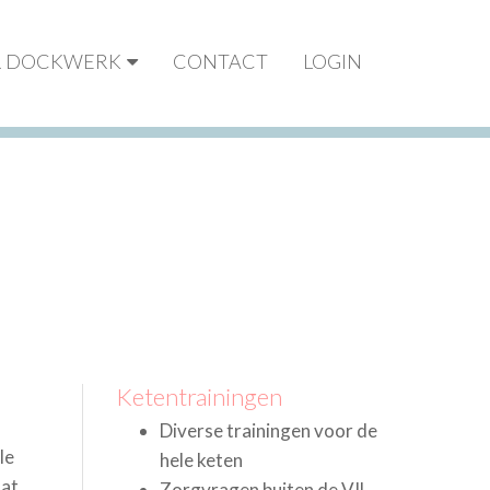
R DOCKWERK
CONTACT
LOGIN
Ketentrainingen
Diverse trainingen voor de
le
hele keten
aat
Zorgvragen buiten de VIL