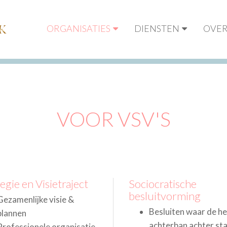
ORGANISATIES
DIENSTEN
OVE
VOOR VSV'S
egie en Visietraject
Sociocratische
besluitvorming
Gezamenlijke visie &
Besluiten waar de he
plannen
achterban achter st
Professionele organisatie