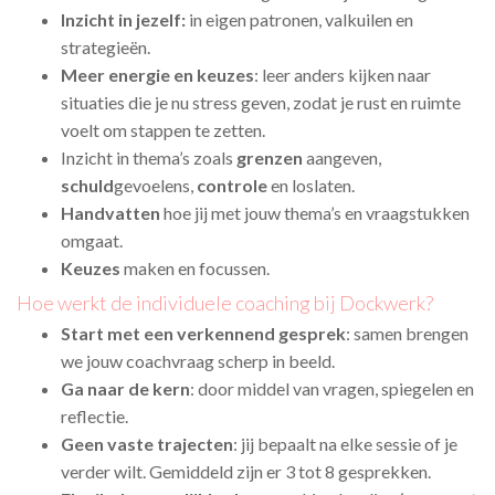
Inzicht in jezelf:
in eigen patronen, valkuilen en
strategieën.
Meer energie en keuzes
: leer anders kijken naar
situaties die je nu stress geven, zodat je rust en ruimte
voelt om stappen te zetten.
Inzicht in thema’s zoals
grenzen
aangeven,
schuld
gevoelens,
controle
en loslaten.
Handvatten
hoe jij met jouw thema’s en vraagstukken
omgaat.
Keuzes
maken en focussen.
Hoe werkt de individuele coaching bij Dockwerk?
Start met een verkennend gesprek
: samen brengen
we jouw coachvraag scherp in beeld.
Ga naar de kern
: door middel van vragen, spiegelen en
reflectie.
Geen vaste trajecten
: jij bepaalt na elke sessie of je
verder wilt. Gemiddeld zijn er 3 tot 8 gesprekken.