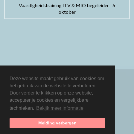
Vaardigheidstraining ITV & MIO begeleider - 6
oktober
Deze website maakt gebruik van cookies om
het gebruik van de website te verbeteren.
Door verder te klikken op onze website,
accepteer je cookies en vergelijkbare
technieken.
Bekijk meer informatie
Copyright 2026 Dockwerk
Contact
Privacyverklaring
Inloggen
Melding verbergen