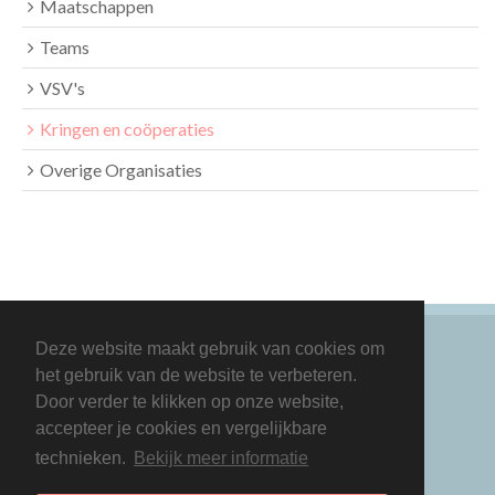
Maatschappen
Teams
VSV's
Kringen en coöperaties
Overige Organisaties
Deze website maakt gebruik van cookies om
het gebruik van de website te verbeteren.
Door verder te klikken op onze website,
accepteer je cookies en vergelijkbare
technieken.
Bekijk meer informatie
Copyright 2026 Dockwerk
Contact
Privacyverklaring
Inloggen